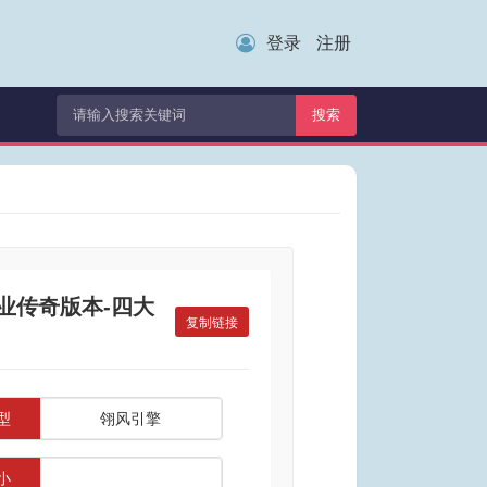
登录
注册
/
搜索
业传奇版本-四大
复制链接
型
翎风引擎
小