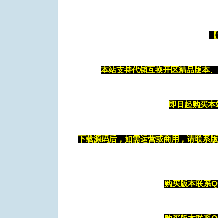
【
本站支持代销互换开区精品版本、欢迎
即日起购买本
下载源码后，如需运营或商用，请联系版
购买版本联系QQ