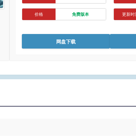
价格
免费版本
更新时
网盘下载