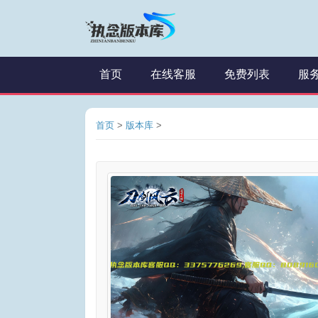
首页
在线客服
免费列表
服
首页
>
版本库
>