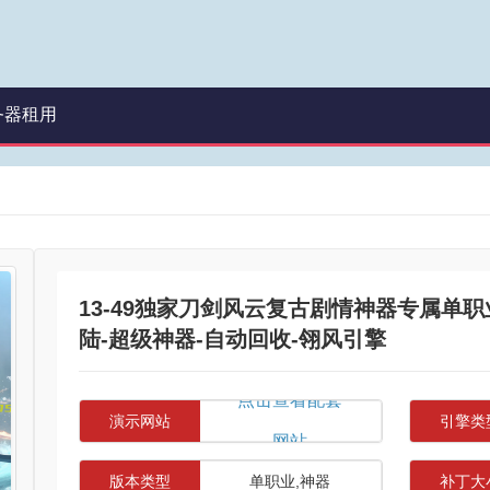
务器租用
13-49独家刀剑风云复古剧情神器专属单职
陆-超级神器-自动回收-翎风引擎
点击查看配套
演示网站
引擎类
网站
版本类型
单职业,神器
补丁大