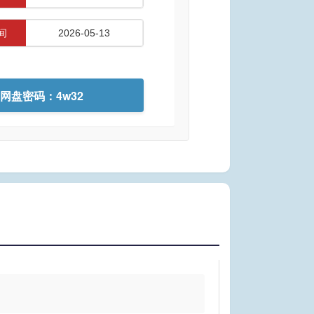
间
2026-05-13
网盘密码：4w32