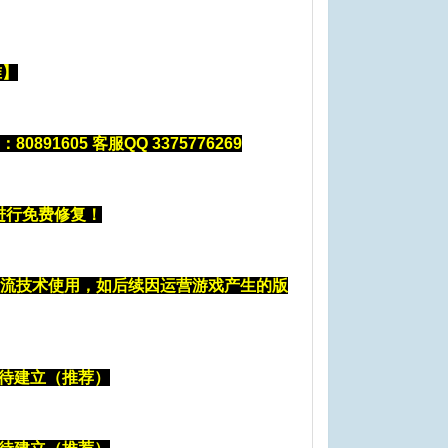
准】
05 客服QQ 3375776269
进行免费修复！
流技术使用，如后续因运营游戏产生的版
 等待建立（推荐）