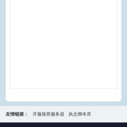
友情链接：
开服推荐服务器
执念脚本库
本站所有资源均来自于互联网,仅供个人参考研究、不得非
法商用，请下载24小时内删除!
执念版本库健康游戏忠告：适度游戏益脑，沉迷游戏伤
身，合理安排时间，享受健康生活。
Copyright ©2026 www.znbbk.com ICP证：
浙ICP备
2024071052号-2