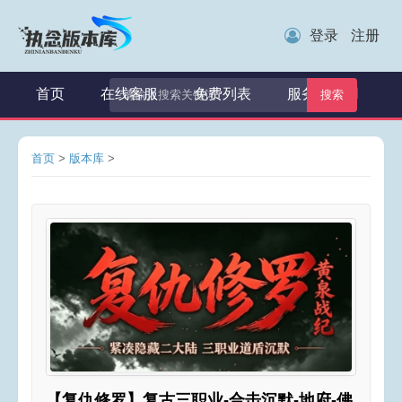
登录
注册
/
首页
在线客服
免费列表
服务器租用
搜索
首页
>
版本库
>
【复仇修罗】复古三职业-合击沉默-地府-佛